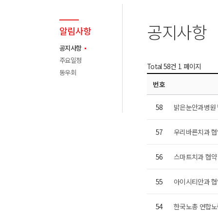
공지사항
알림사항
공지사항
주요일정
Total 58건
1 페이지
동우회
번호
58
밝은눈안과병원 
57
우리바른치과 협약
56
스마트치과 협약 
55
아이시티안과 협약
54
한국노총 연합노