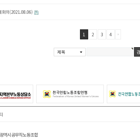
의(2021.08.06)
1
2
3
4
제목
티
광역시공무직노동조합