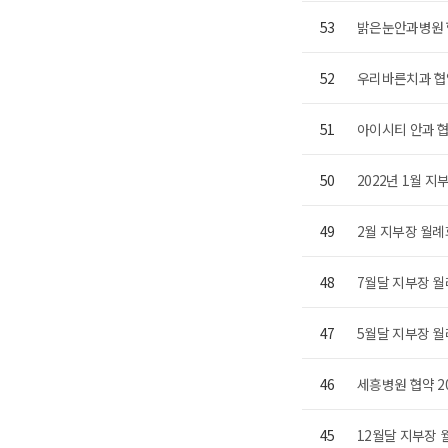
53
밝은눈안과병원 협
52
우리바른치과 협약
51
아이시티 안과 협
50
2022년 1월 
49
2월 지부장 월례회의
48
7월달 지부장 월례회
47
5월달 지부장 월례
46
세흥병원 협약 2
45
12월달 지부장 월