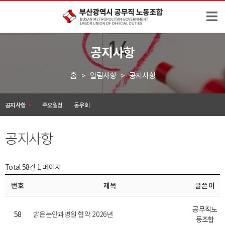
공지사항
홈 > 알림사항 >
공지사항
공지사항
주요일정
동우회
공지사항
Total 58건
1 페이지
번호
제목
글쓴이
공무직노
58
밝은눈안과병원 협약 2026년
동조합